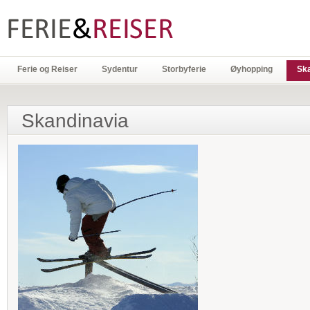
Ferie og Reiser
Sydentur
Storbyferie
Øyhopping
Sk
Skandinavia