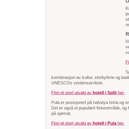
O
K
p
s
r
R
H
ve
v
F
S
kombinasjon av kultur, storbyferie og badi
UNESCOs verdensarvliste.
Finn et stort utvalg av
hotell i Split
her.
Pula er posisjonert på halvøya Istria og er
Det er også et populært fiskeområde, og 
på sjømat.
Finn et stort utvalg av
hotell i Pula
her.