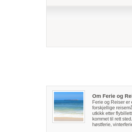
Om Ferie og Re
Ferie og Reiser er
forskjellige reisemå
utkikk etter flybille
kommet til rett sted
høstferie, vinterfer