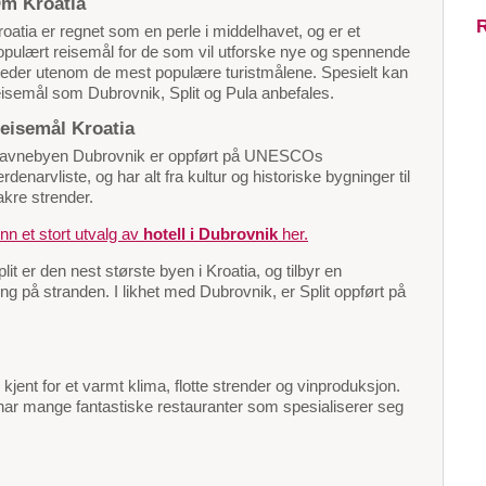
m Kroatia
R
roatia er regnet som en perle i middelhavet, og er et
opulært reisemål for de som vil utforske nye og spennende
teder utenom de mest populære turistmålene. Spesielt kan
eisemål som Dubrovnik, Split og Pula anbefales.
eisemål Kroatia
avnebyen Dubrovnik er oppført på UNESCOs
rdenarvliste, og har alt fra kultur og historiske bygninger til
akre strender.
inn et stort utvalg av
hotell i Dubrovnik
her.
plit er den nest største byen i Kroatia, og tilbyr en
ng på stranden. I likhet med Dubrovnik, er Split oppført på
 kjent for et varmt klima, flotte strender og vinproduksjon.
har mange fantastiske restauranter som spesialiserer seg