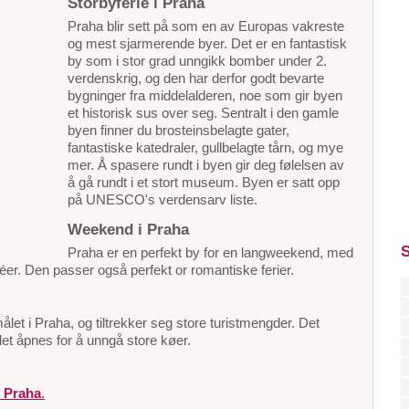
Storbyferie i Praha
Praha blir sett på som en av Europas vakreste
og mest sjarmerende byer. Det er en fantastisk
by som i stor grad unngikk bomber under 2.
verdenskrig, og den har derfor godt bevarte
bygninger fra middelalderen, noe som gir byen
et historisk sus over seg. Sentralt i den gamle
byen finner du brosteinsbelagte gater,
fantastiske katedraler, gullbelagte tårn, og mye
mer. Å spasere rundt i byen gir deg følelsen av
å gå rundt i et stort museum. Byen er satt opp
på UNESCO's verdensarv liste.
Weekend i Praha
S
Praha er en perfekt by for en langweekend, med
kaféer. Den passer også perfekt or romantiske ferier.
ålet i Praha, og tiltrekker seg store turistmengder. Det
et åpnes for å unngå store køer.
i Praha
.